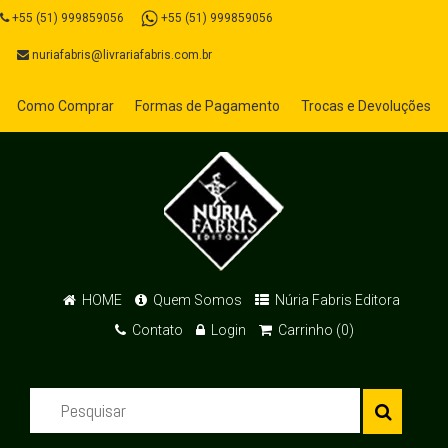
+55 (51) 999859056
+55 (51) 999859056
nuriafabris@livrariafabris.com.br
Como Comprar
Formas de Pagamento
Trocas e Devoluções
HOME
Quem Somos
Núria Fabris Editora
Contato
Login
Carrinho (0)