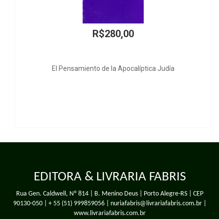
R$280,00
amiento de la Apocalíptica Judía
EDITORA & LIVRARIA FABRIS
Rua Gen. Caldwell, Nº 814 | B. Menino Deus | Porto Alegre-RS | CEP
90130-050 |
+ 55 (51) 999859056
| nuriafabris@livrariafabris.com.br |
www.livrariafabris.com.br