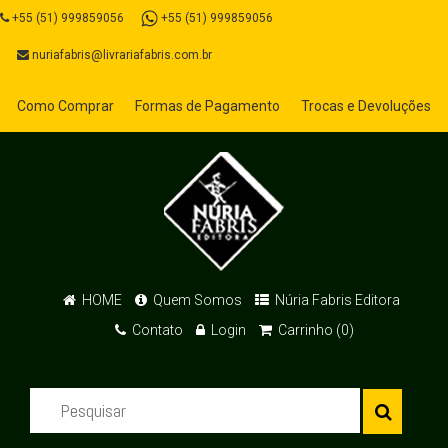
+55 (51) 999859056
+55 (51) 999859056
nuriafabris@livrariafabris.com.br
Como Comprar
Formas de Pagamento
Trocas e Devoluções
HOME
Quem Somos
Núria Fabris Editora
Contato
Login
Carrinho (0)