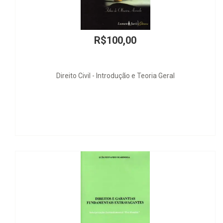
R$100,00
 Civil - Introdução e Teoria Geral
M
A Colheita d