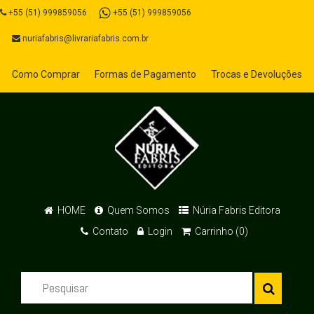
+55 (51) 999859056
+55 (51) 999859056
nuriafabris@livrariafabris.com.br
Como Comprar
Formas de Pagamento
Trocas e Devoluções
HOME
Quem Somos
Núria Fabris Editora
Contato
Login
Carrinho (0)