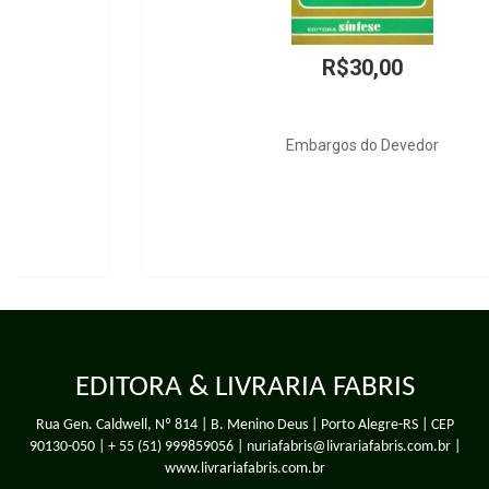
R$30,00
Embargos do Devedor
EDITORA & LIVRARIA FABRIS
Rua Gen. Caldwell, Nº 814 | B. Menino Deus | Porto Alegre-RS | CEP
90130-050 |
+ 55 (51) 999859056
| nuriafabris@livrariafabris.com.br |
www.livrariafabris.com.br