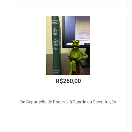
260,00
R$36
es à Guarda da Constituição
Juez y 