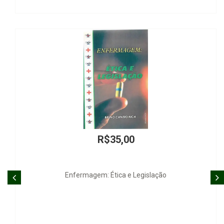
35,00
R$9
Ética e Legislação
Limitação dos Efeitos da Dec