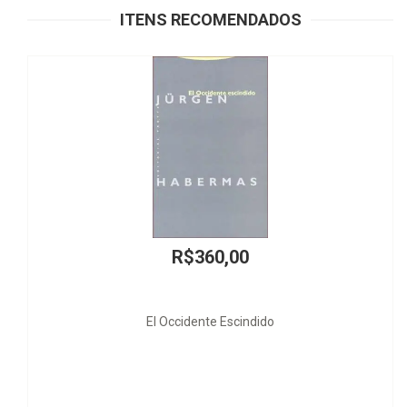
ITENS RECOMENDADOS
360,00
R$5
ente Escindido
Royalties de Pet