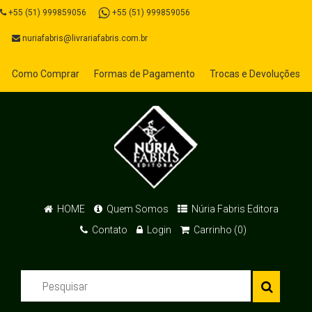
+55 (51) 999859056
+55 (51) 999859056
nuriafabris@livrariafabris.com.br
Como Comprar
Formas de Pagamento
Trocas e Devoluções
HOME
Quem Somos
Núria Fabris Editora
Contato
Login
Carrinho (0)