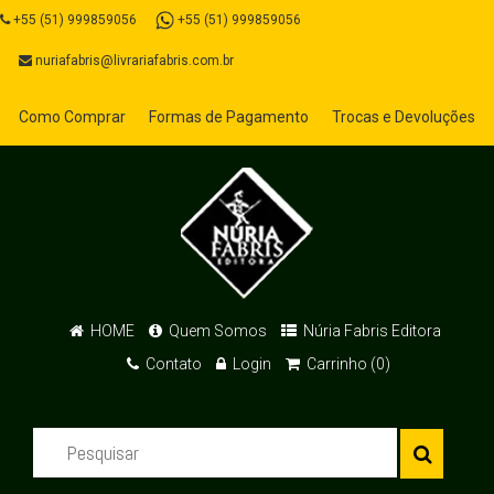
+55 (51) 999859056
+55 (51) 999859056
nuriafabris@livrariafabris.com.br
Como Comprar
Formas de Pagamento
Trocas e Devoluções
HOME
Quem Somos
Núria Fabris Editora
Contato
Login
Carrinho (0)