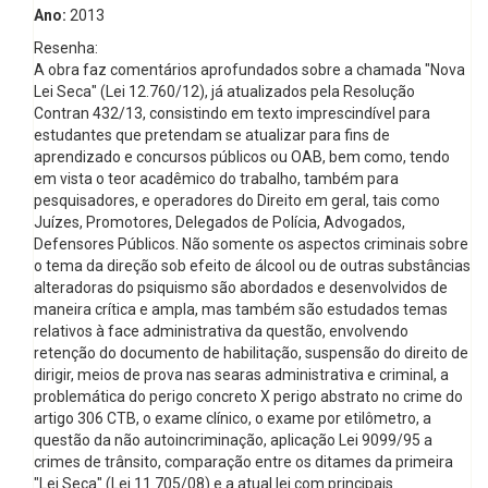
Ano:
2013
Resenha:
A obra faz comentários aprofundados sobre a chamada "Nova
Lei Seca" (Lei 12.760/12), já atualizados pela Resolução
Contran 432/13, consistindo em texto imprescindível para
estudantes que pretendam se atualizar para fins de
aprendizado e concursos públicos ou OAB, bem como, tendo
em vista o teor acadêmico do trabalho, também para
pesquisadores, e operadores do Direito em geral, tais como
Juízes, Promotores, Delegados de Polícia, Advogados,
Defensores Públicos. Não somente os aspectos criminais sobre
o tema da direção sob efeito de álcool ou de outras substâncias
alteradoras do psiquismo são abordados e desenvolvidos de
maneira crítica e ampla, mas também são estudados temas
relativos à face administrativa da questão, envolvendo
retenção do documento de habilitação, suspensão do direito de
dirigir, meios de prova nas searas administrativa e criminal, a
problemática do perigo concreto X perigo abstrato no crime do
artigo 306 CTB, o exame clínico, o exame por etilômetro, a
questão da não autoincriminação, aplicação Lei 9099/95 a
crimes de trânsito, comparação entre os ditames da primeira
"Lei Seca" (Lei 11.705/08) e a atual lei com principais