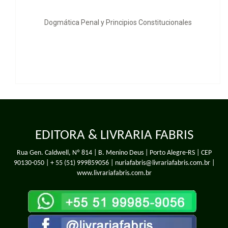
Textos e Contextos
Constitucionales
EDITORA & LIVRARIA FABRIS
Rua Gen. Caldwell, Nº 814 | B. Menino Deus | Porto Alegre-RS | CEP
90130-050 |
+ 55 (51) 999859056
| nuriafabris@livrariafabris.com.br |
www.livrariafabris.com.br