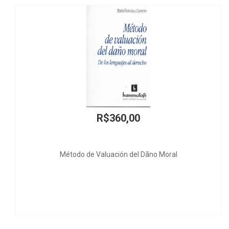
R$360,00
o de Valuación del Dãno Moral
Resumo de D