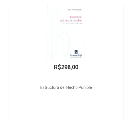
R$298,00
tructura del Hecho Punible
Institui