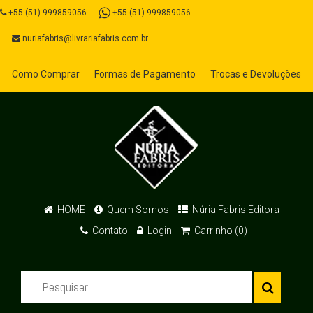
+55 (51) 999859056
+55 (51) 999859056
nuriafabris@livrariafabris.com.br
Como Comprar
Formas de Pagamento
Trocas e Devoluções
HOME
Quem Somos
Núria Fabris Editora
Contato
Login
Carrinho (0)