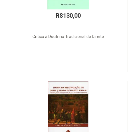
130,00
R$1.9
a Tradicional do Direito
Tratado 