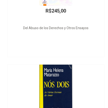
245,00
R$20
erechos y Otros Ensayos
Justicia 