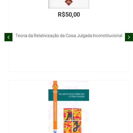
50,00
R$58
 Coisa Julgada Inconstitucional
Propiedad Intelect