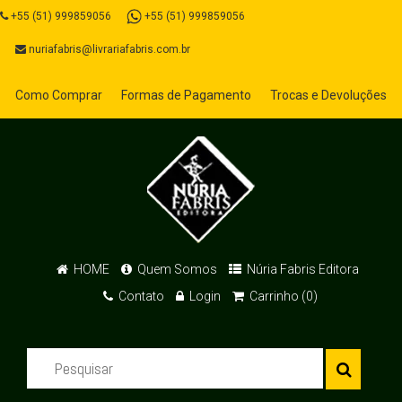
+55 (51) 999859056
+55 (51) 999859056
nuriafabris@livrariafabris.com.br
Como Comprar
Formas de Pagamento
Trocas e Devoluções
HOME
Quem Somos
Núria Fabris Editora
Contato
Login
Carrinho (0)