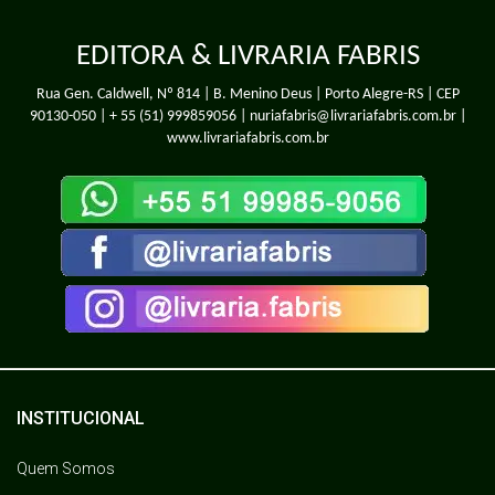
Doki Descobre - Doki e os Brinquedos
EDITORA & LIVRARIA FABRIS
Rua Gen. Caldwell, Nº 814 | B. Menino Deus | Porto Alegre-RS | CEP
90130-050 |
+ 55 (51) 999859056
| nuriafabris@livrariafabris.com.br |
www.livrariafabris.com.br
INSTITUCIONAL
Quem Somos