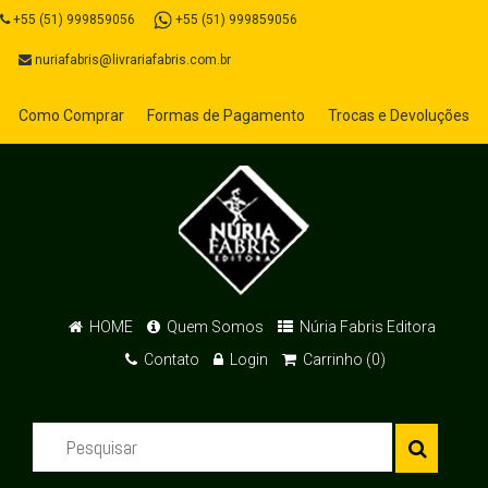
+55 (51) 999859056
+55 (51) 999859056
nuriafabris@livrariafabris.com.br
Como Comprar
Formas de Pagamento
Trocas e Devoluções
HOME
Quem Somos
Núria Fabris Editora
Contato
Login
Carrinho (0)