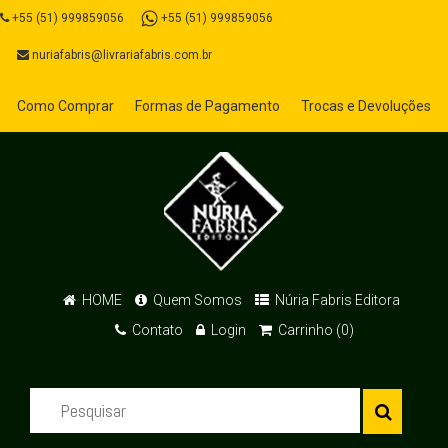
+55 (51) 999859056
+55 (51) 999859056
nuriafabris@livrariafabris.com.br
Como Comprar
Formas de Pagamento
Trocas e Devoluções
HOME
Quem Somos
Núria Fabris Editora
Contato
Login
Carrinho (0)