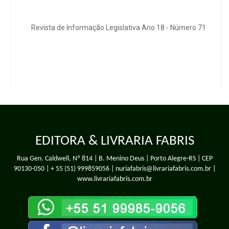
Revista de Informação Legislativa Ano 18 - Número 71
EDITORA & LIVRARIA FABRIS
Rua Gen. Caldwell, Nº 814 | B. Menino Deus | Porto Alegre-RS | CEP
90130-050 |
+ 55 (51) 999859056
| nuriafabris@livrariafabris.com.br |
www.livrariafabris.com.br