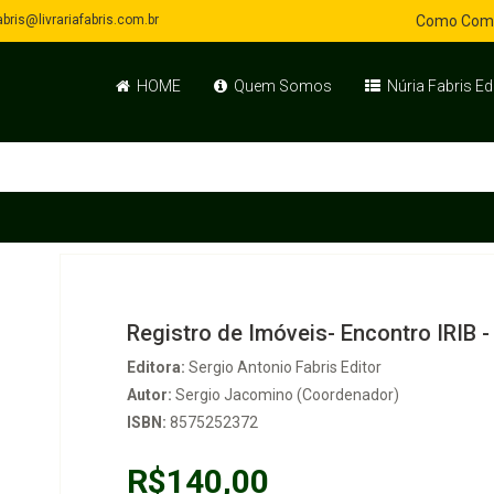
bris@livrariafabris.com.br
Como Com
HOME
Quem Somos
Núria Fabris Ed
Registro de Imóveis- Encontro IRIB -
Editora:
Sergio Antonio Fabris Editor
Autor:
Sergio Jacomino (Coordenador)
ISBN:
8575252372
R$140,00