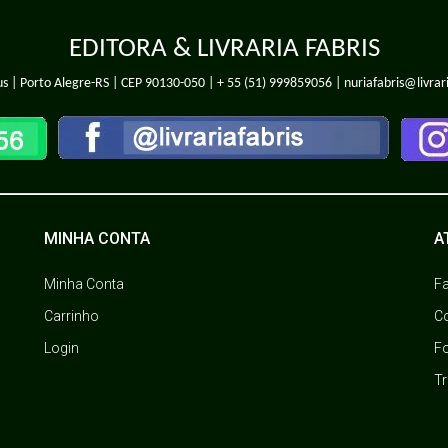
EDITORA & LIVRARIA FABRIS
s | Porto Alegre-RS | CEP 90130-050 |
+ 55 (51) 999859056
| nuriafabris@livrar
MINHA CONTA
A
Minha Conta
F
Carrinho
C
Login
F
T