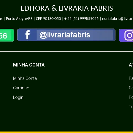
EDITORA & LIVRARIA FABRIS
s | Porto Alegre-RS | CEP 90130-050 |
+ 55 (51) 999859056
| nuriafabris@livrar
MINHA CONTA
A
Minha Conta
F
Carrinho
C
Login
F
T