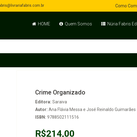
bris@livrariafabris.com.br
Como Com
HOME
Quem Somos
Núria Fabris Ed
Crime Organizado
Editora:
Saraiva
Autor:
Ana Flávia Messa e José Reinaldo Guimarães
ISBN:
9788502111516
R$214,00