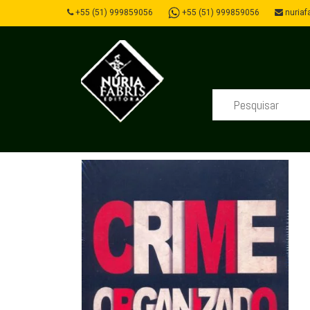
+55 (51) 999859056
+55 (51) 999859056
nuriafa