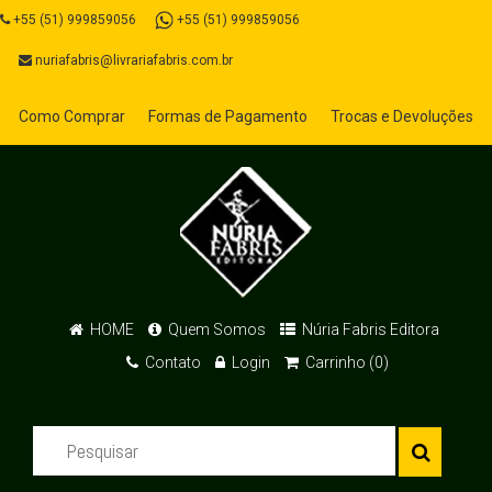
+55 (51) 999859056
+55 (51) 999859056
nuriafabris@livrariafabris.com.br
Como Comprar
Formas de Pagamento
Trocas e Devoluções
HOME
Quem Somos
Núria Fabris Editora
Contato
Login
Carrinho (0)