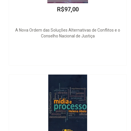
R$97,00
R$
ões Alternativas de Conflitos e o
Mobbing - El aco
 Nacional de Justiça