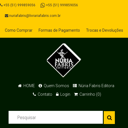
+55 (51) 999859056
+55 (51) 999859056
nuriafabris@livrariafabris.com.br
Como Comprar
Formas de Pagamento
Trocas e Devoluções
HOME
Quem Somos
Núria Fabris Editora
Contato
Login
Carrinho (0)