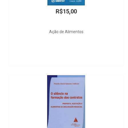
R$15,00
R$
o de Alimentos
Tratado da União Européia
da Un