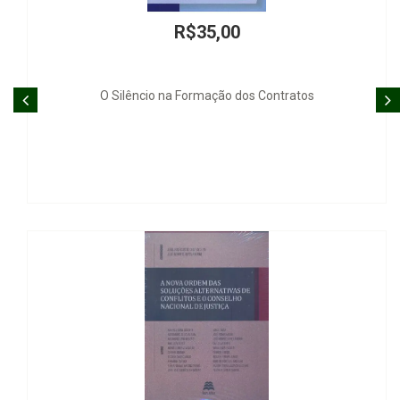
R$35,00
R
a Formação dos Contratos
Ética e So