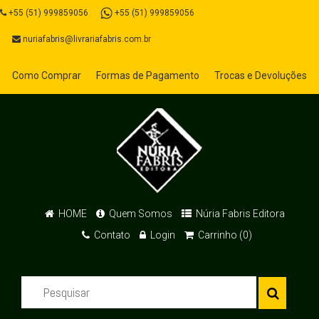
+55 (51) 999859056
+55 (51) 999859056
nuriafabris@livrariafabris.com.br
Como Comprar
Formas de Pagamento
Trocas e Devoluções
HOME
Quem Somos
Núria Fabris Editora
Contato
Login
Carrinho (0)