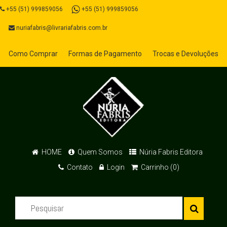
+55 (51) 999859056
+55 (51) 999859056
nuriafabris@livrariafabris.com.br
Como Comprar
Formas de Pagamento
Trocas e Devoluções
HOME
Quem Somos
Núria Fabris Editora
Contato
Login
Carrinho (0)