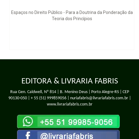
ireito Público - Para a Doutrina da Ponderação da
Conceito Consti
Teoria dos Princípios
EDITORA & LIVRARIA FABRIS
Rua Gen. Caldwell, Nº 814 | B. Menino Deus | Porto Alegre-RS | CEP
90130-050 |
+ 55 (51) 999859056
| nuriafabris@livrariafabris.com.br |
www.livrariafabris.com.br