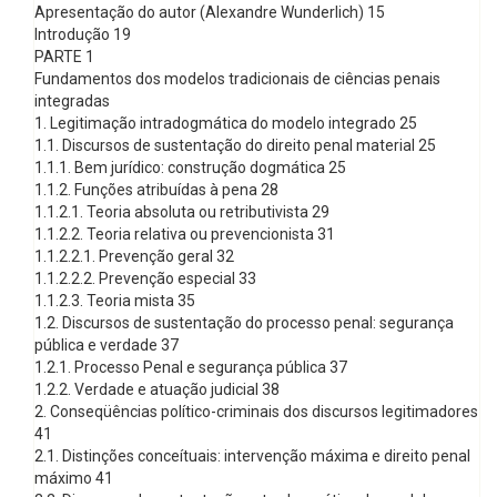
Apresentação do autor (Alexandre Wunderlich) 15
Introdução 19
PARTE 1
Fundamentos dos modelos tradicionais de ciências penais
integradas
1. Legitimação intradogmática do modelo integrado 25
1.1. Discursos de sustentação do direito penal material 25
1.1.1. Bem jurídico: construção dogmática 25
1.1.2. Funções atribuídas à pena 28
1.1.2.1. Teoria absoluta ou retributivista 29
1.1.2.2. Teoria relativa ou prevencionista 31
1.1.2.2.1. Prevenção geral 32
1.1.2.2.2. Prevenção especial 33
1.1.2.3. Teoria mista 35
1.2. Discursos de sustentação do processo penal: segurança
pública e verdade 37
1.2.1. Processo Penal e segurança pública 37
1.2.2. Verdade e atuação judicial 38
2. Conseqüências político-criminais dos discursos legitimadores
41
2.1. Distinções conceítuais: intervenção máxima e direito penal
máximo 41