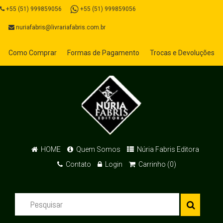
+55 (51) 999859056
+55 (51) 999859056
nuriafabris@livrariafabris.com.br
Como Comprar
Formas de Pagamento
Trocas e Devoluções
HOME
Quem Somos
Núria Fabris Editora
Contato
Login
Carrinho (0)