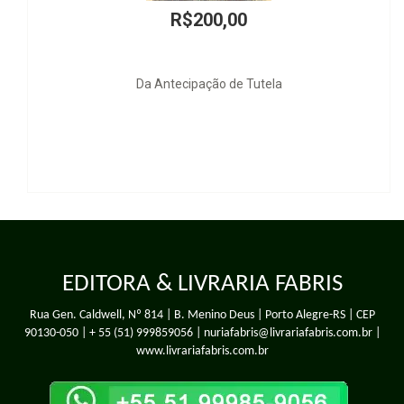
R$74,00
Direito Civil e Direito do Trabalho
EDITORA & LIVRARIA FABRIS
Rua Gen. Caldwell, Nº 814 | B. Menino Deus | Porto Alegre-RS | CEP
90130-050 |
+ 55 (51) 999859056
| nuriafabris@livrariafabris.com.br |
www.livrariafabris.com.br