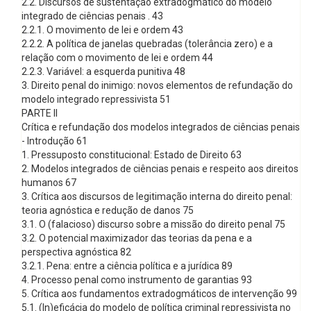
2.2. Discursos de sustentação extradogmático do modelo
integrado de ciências penais . 43
2.2.1. O movimento de lei e ordem 43
2.2.2. A política de janelas quebradas (tolerância zero) e a
relação com o movimento de lei e ordem 44
2.2.3. Variável: a esquerda punitiva 48
3. Direito penal do inimigo: novos elementos de refundação do
modelo integrado repressivista 51
PARTE II
Crítica e refundação dos modelos integrados de ciências penais
- Introdução 61
1. Pressuposto constitucional: Estado de Direito 63
2. Modelos integrados de ciências penais e respeito aos direitos
humanos 67
3. Crítica aos discursos de legitimação interna do direito penal:
teoria agnóstica e redução de danos 75
3.1. O (falacioso) discurso sobre a missão do direito penal 75
3.2. O potencial maximizador das teorias da pena e a
perspectiva agnóstica 82
3.2.1. Pena: entre a ciência política e a jurídica 89
4. Processo penal como instrumento de garantias 93
5. Crítica aos fundamentos extradogmáticos de intervenção 99
5.1. (In)eficácia do modelo de política criminal repressivista no