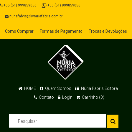
+55 (51) 999859056
+55 (51) 999859056
nuriafabris@livrariafabris.com.br
Como Comprar
Formas de Pagamento
Trocas e Devoluções
HOME
Quem Somos
Núria Fabris Editora
Contato
Login
Carrinho (0)