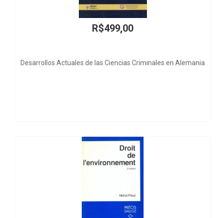
9,00
R$598
encias Criminales en Alemania
La Tutela de los Derecho