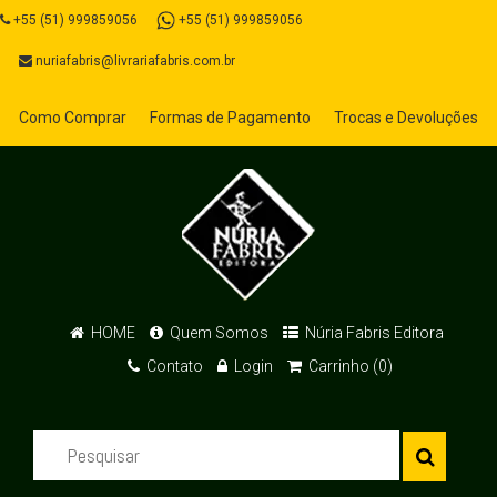
+55 (51) 999859056
+55 (51) 999859056
nuriafabris@livrariafabris.com.br
Como Comprar
Formas de Pagamento
Trocas e Devoluções
HOME
Quem Somos
Núria Fabris Editora
Contato
Login
Carrinho (0)