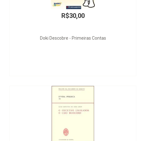
,00
R$436
Primeiras Contas
Concorrenza, Istituzioni 