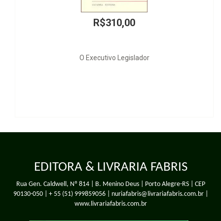
0,00
R$160
 Legislador
Direitos do
EDITORA & LIVRARIA FABRIS
Rua Gen. Caldwell, Nº 814 | B. Menino Deus | Porto Alegre-RS | CEP
90130-050 |
+ 55 (51) 999859056
| nuriafabris@livrariafabris.com.br |
www.livrariafabris.com.br