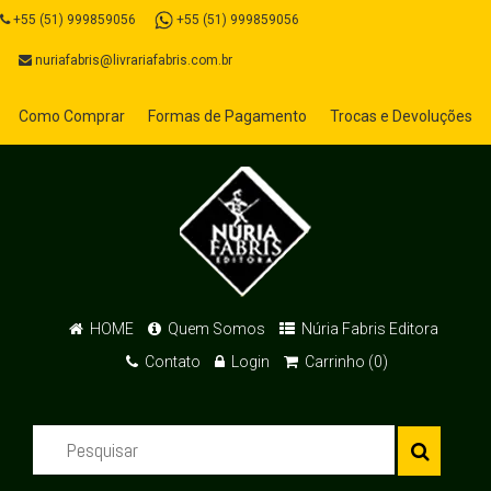
+55 (51) 999859056
+55 (51) 999859056
nuriafabris@livrariafabris.com.br
Como Comprar
Formas de Pagamento
Trocas e Devoluções
HOME
Quem Somos
Núria Fabris Editora
Contato
Login
Carrinho (0)