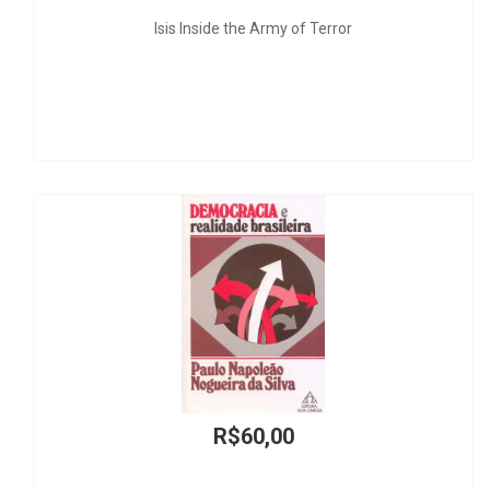
Isis Inside the Army of Terror
A Redação do 
R$60,00