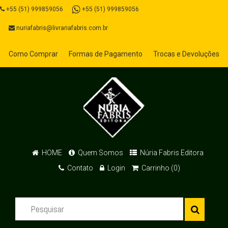
+55 (51) 999859056
+55 (51) 999859056
nuriafabris@livrariafabris.com.br
Como Comprar
Formas de Pagamento
Trocas e Devoluções
HOME
Quem Somos
Núria Fabris Editora
Contato
Login
Carrinho (0)