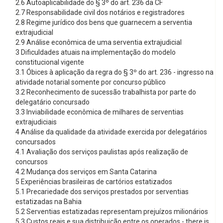
2.6 Autoaplicabilidade do § 3º do art. 236 da CF
2.7 Responsabilidade civil dos notários e registradores
2.8 Regime jurídico dos bens que guarnecem a serventia
extrajudicial
2.9 Análise econômica de uma serventia extrajudicial
3 Dificuldades atuais na implementação do modelo
constitucional vigente
3.1 Óbices à aplicação da regra do § 3º do art. 236 - ingresso na
atividade notarial somente por concurso público
3.2 Reconhecimento de sucessão trabalhista por parte do
delegatário concursado
3.3 Inviabilidade econômica de milhares de serventias
extrajudiciais
4 Análise da qualidade da atividade exercida por delegatários
concursados
4.1 Avaliação dos serviços paulistas após realização de
concursos
4.2 Mudança dos serviços em Santa Catarina
5 Experiências brasileiras de cartórios estatizados
5.1 Precariedade dos serviços prestados por serventias
estatizadas na Bahia
5.2 Serventias estatizadas representam prejuízos milionários
5.3 Custos reais e sua distribuição entre os onerados - there is