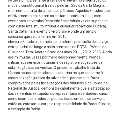
se deve principalmente à falta de efetiva implementação do
modelo constitucional trazido pelo art. 236 da Carta Magna,
mormente a falta de concursos públicos. Aqueles Estados que
efetivamente realizaram os certames contam, hoje, com
excelentes serventias (com eficiência várias vezes superior e
com custo total muito inferior a qualquer repartição Pública).
Santa Catarina é exemplo vivo disso e onde um amplo
concurso que veio a termo em 2010
elevou o Estado a exemplo de excelente prestação do serviço
extrajudicial, de longe o mais premiado no PQTA - Prêmio de
Qualidade Total Anoreg Brasil dos anos 2011, 2012, 2013. Ainda
assim, muitas vezes por mero desconhecimento, vemos
críticas aos serviços notariais e de registro e sugestões de
estatização das serventias. O presente trabalho trata de
tópicos pouco explorados pela doutrina no que concerne à
caracterização jurídica da atividade e, por meio de fatos
comprovados pelas fiscalizações dos tribunais e do Conselho
Nacional de Justiça, demonstra cabalmente que a estatização
das serventias extrajudiciais representaria o verdadeiro caos,
como ocorria em todos os poucos locais em que os serviços
estão ou estavam a cargo e responsabilidade do Poder Público,
a exemplo da Bahia.