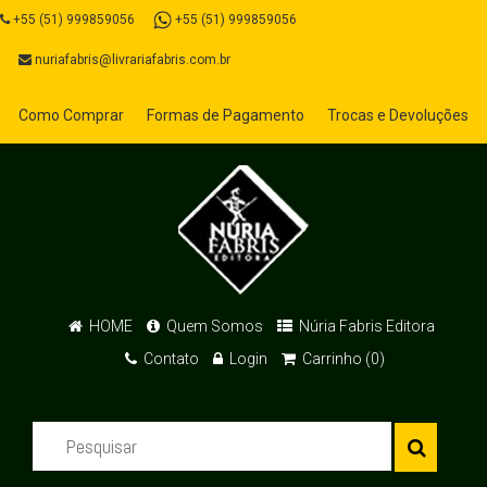
+55 (51) 999859056
+55 (51) 999859056
nuriafabris@livrariafabris.com.br
Como Comprar
Formas de Pagamento
Trocas e Devoluções
HOME
Quem Somos
Núria Fabris Editora
Contato
Login
Carrinho (0)