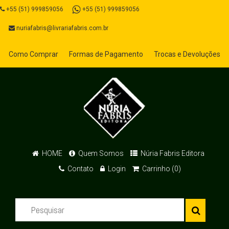
+55 (51) 999859056
+55 (51) 999859056
nuriafabris@livrariafabris.com.br
Como Comprar
Formas de Pagamento
Trocas e Devoluções
HOME
Quem Somos
Núria Fabris Editora
Contato
Login
Carrinho (0)