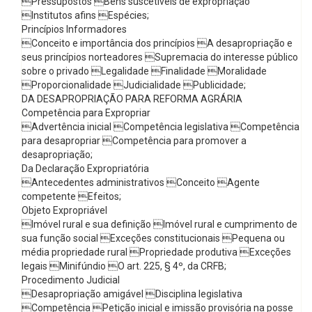
Pressupostos Bens suscetíveis de expropriação
Institutos afins Espécies;
Princípios Informadores
Conceito e importância dos princípios A desapropriação e
seus princípios norteadores Supremacia do interesse público
sobre o privado Legalidade Finalidade Moralidade
Proporcionalidade Judicialidade Publicidade;
DA DESAPROPRIAÇÃO PARA REFORMA AGRÁRIA
Competência para Expropriar
Advertência inicial Competência legislativa Competência
para desapropriar Competência para promover a
desapropriação;
Da Declaração Expropriatória
Antecedentes administrativos Conceito Agente
competente Efeitos;
Objeto Expropriável
Imóvel rural e sua definição Imóvel rural e cumprimento de
sua função social Exceções constitucionais Pequena ou
média propriedade rural Propriedade produtiva Exceções
legais Minifúndio O art. 225, § 4º, da CRFB;
Procedimento Judicial
Desapropriação amigável Disciplina legislativa
Competência Petição inicial e imissão provisória na posse