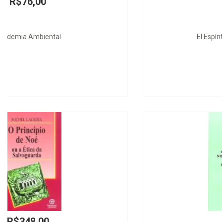
R$368,00
El Espíritu del "Common Law"
R$74,00