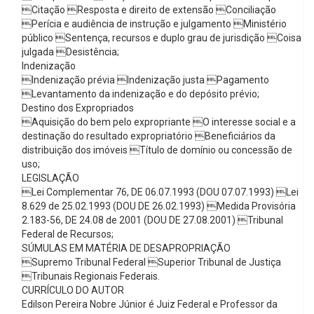
Citação Resposta e direito de extensão Conciliação
Perícia e audiência de instrução e julgamento Ministério
público Sentença, recursos e duplo grau de jurisdição Coisa
julgada Desistência;
Indenização
Indenização prévia Indenização justa Pagamento
Levantamento da indenização e do depósito prévio;
Destino dos Expropriados
Aquisição do bem pelo expropriante O interesse social e a
destinação do resultado expropriatório Beneficiários da
distribuição dos imóveis Título de domínio ou concessão de
uso;
LEGISLAÇÃO
Lei Complementar 76, DE 06.07.1993 (DOU 07.07.1993) Lei
8.629 de 25.02.1993 (DOU DE 26.02.1993) Medida Provisória
2.183-56, DE 24.08 de 2001 (DOU DE 27.08.2001) Tribunal
Federal de Recursos;
SÚMULAS EM MATÉRIA DE DESAPROPRIAÇÃO
Supremo Tribunal Federal Superior Tribunal de Justiça
Tribunais Regionais Federais.
CURRÍCULO DO AUTOR
Edilson Pereira Nobre Júnior é Juiz Federal e Professor da