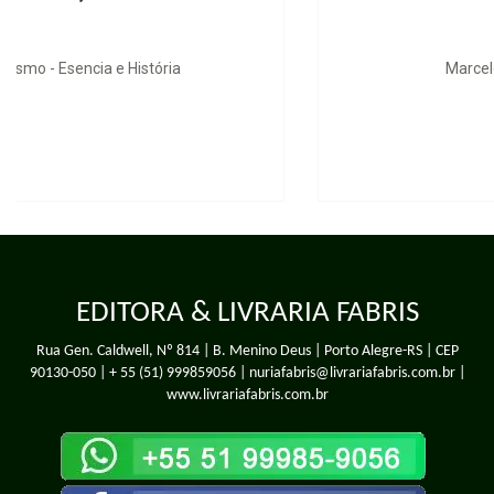
Marcelo, marmelo, martelo
EDITORA & LIVRARIA FABRIS
Rua Gen. Caldwell, Nº 814 | B. Menino Deus | Porto Alegre-RS | CEP
90130-050 |
+ 55 (51) 999859056
| nuriafabris@livrariafabris.com.br |
www.livrariafabris.com.br