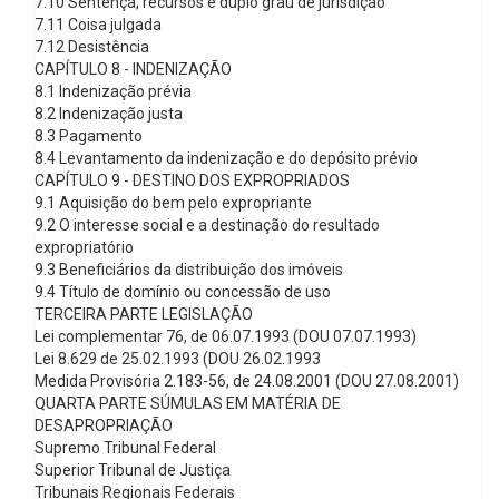
7.10 Sentença, recursos e duplo grau de jurisdição
7.11 Coisa julgada
7.12 Desistência
CAPÍTULO 8 - INDENIZAÇÃO
8.1 Indenização prévia
8.2 Indenização justa
8.3 Pagamento
8.4 Levantamento da indenização e do depósito prévio
CAPÍTULO 9 - DESTINO DOS EXPROPRIADOS
9.1 Aquisição do bem pelo expropriante
9.2 O interesse social e a destinação do resultado
expropriatório
9.3 Beneficiários da distribuição dos imóveis
9.4 Título de domínio ou concessão de uso
TERCEIRA PARTE LEGISLAÇÃO
Lei complementar 76, de 06.07.1993 (DOU 07.07.1993)
Lei 8.629 de 25.02.1993 (DOU 26.02.1993
Medida Provisória 2.183-56, de 24.08.2001 (DOU 27.08.2001)
QUARTA PARTE SÚMULAS EM MATÉRIA DE
DESAPROPRIAÇÃO
Supremo Tribunal Federal
Superior Tribunal de Justiça
Tribunais Regionais Federais