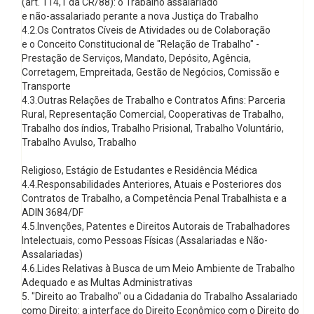
(art. 114,1 da CR/88): o Trabalho assalariado
e não-assalariado perante a nova Justiça do Trabalho
4.2.Os Contratos Cíveis de Atividades ou de Colaboração
e o Conceito Constitucional de "Relação de Trabalho" -
Prestação de Serviços, Mandato, Depósito, Agência,
Corretagem, Empreitada, Gestão de Negócios, Comissão e
Transporte
4.3.Outras Relações de Trabalho e Contratos Afins: Parceria
Rural, Representação Comercial, Cooperativas de Trabalho,
Trabalho dos índios, Trabalho Prisional, Trabalho Voluntário,
Trabalho Avulso, Trabalho
Religioso, Estágio de Estudantes e Residência Médica
4.4.Responsabilidades Anteriores, Atuais e Posteriores dos
Contratos de Trabalho, a Competência Penal Trabalhista e a
ADIN 3684/DF
4.5.Invenções, Patentes e Direitos Autorais de Trabalhadores
Intelectuais, como Pessoas Físicas (Assalariadas e Não-
Assalariadas)
4.6.Lides Relativas à Busca de um Meio Ambiente de Trabalho
Adequado e as Multas Administrativas
5. "Direito ao Trabalho" ou a Cidadania do Trabalho Assalariado
como Direito: a interface do Direito Econômico com o Direito do