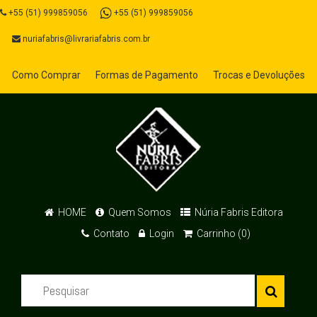
+55 (51) 999859056
+55 (51) 999859056
nuriafabris@livrariafabris.com.br
Como Comprar
Formas de Pagamento
Trocas e Devoluções
HOME
Quem Somos
Núria Fabris Editora
Contato
Login
Carrinho (0)