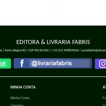
EDITORA & LIVRARIA FABRIS
s | Porto Alegre-RS | CEP 90130-050 |
+ 55 (51) 999859056
| nuriafabris@livrar
MINHA CONTA
A
Minha Conta
F
Carrinho
C