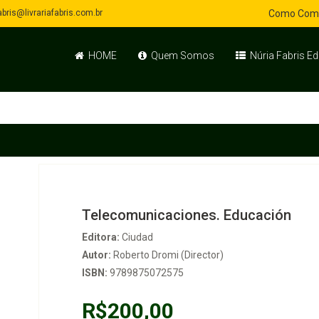
bris@livrariafabris.com.br
Como Com
HOME
Quem Somos
Núria Fabris Ed
Telecomunicaciones. Educación
Editora:
Ciudad
Autor:
Roberto Dromi (Director)
ISBN:
9789875072575
R$200,00