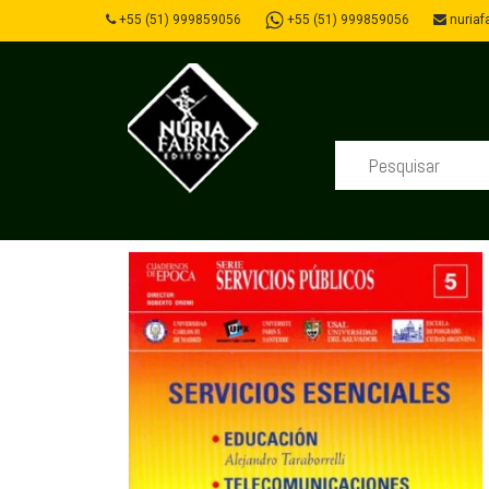
+55 (51) 999859056
+55 (51) 999859056
nuriafa