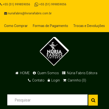
+55 (51) 999859056
+55 (51) 999859056
nuriafabris@livrariafabris.com.br
Como Comprar
Formas de Pagamento
Trocas e Devoluções
HOME
Quem Somos
Núria Fabris Editora
Contato
Login
Carrinho (0)