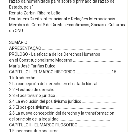
razão da humanidade paira sobre o primado da razão de
Estado, pois."
Renato Zerbini Ribeiro Leão
Doutor em Direito Internacional e Relações Internacionais
Membro do Comitê de Direitos Econômicos, Sociais e Culturais
da ONU
SUMÁRIO:
APRESENTAÇÃO ...............................................................................
PRÓLOGO - La eficacia de los Derechos Humanos
en el Constitucionalismo Moderno ......................................................
María José Fariñas Dulce
CAPÍTULO I - EL MARCO HISTORICO ....................................... 15
1 Introducción .....................................................................................
2 La concepción del derecho en el estado liberal ...............................
2.2 El estado de derecho .....................................................................
2.3 El positivismo jurídico .................................................................
2.4 La evolución del positivismo jurídico ..........................................
2.5 El pos-positivismo ........................................................................
2.6 La nueva concepción del derecho y la transformación
del principio de la legalidad .........................................................
CAPÍTULO II - EL MARCO FILOSOFICO ...................................
1 El neoconstitucionalismo..................................................................