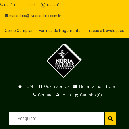
+55 (51) 999859056
+55 (51) 999859056
nuriafabris@livrariafabris.com.br
Como Comprar
Formas de Pagamento
Trocas e Devoluções
HOME
Quem Somos
Núria Fabris Editora
Contato
Login
Carrinho (0)