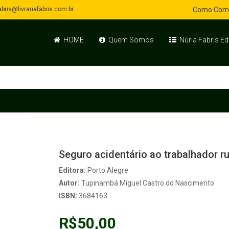
bris@livrariafabris.com.br
Como Com
HOME
Quem Somos
Núria Fabris Ed
Seguro acidentário ao trabalhador ru
Editora:
Porto Alegre
Autor:
Tupinambá Miguel Castro do Nascimento
ISBN:
3684163
R$50,00