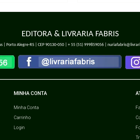
EDITORA & LIVRARIA FABRIS
s | Porto Alegre-RS | CEP 90130-050 |
+ 55 (51) 999859056
| nuriafabris@livrar
MINHA CONTA
A
Minha Conta
F
Carrinho
C
Login
F
T