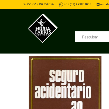
+55 (51) 999859056
+55 (51) 999859056
nuriafa