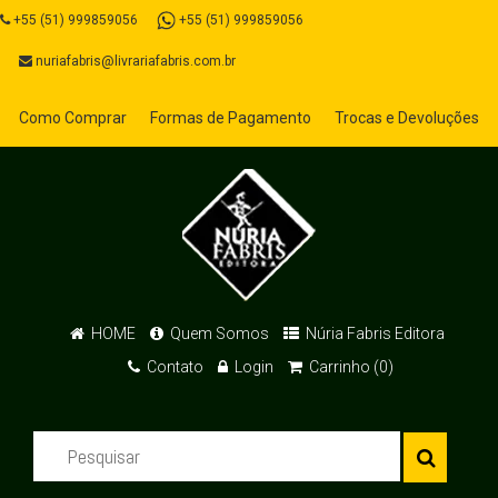
+55 (51) 999859056
+55 (51) 999859056
nuriafabris@livrariafabris.com.br
Como Comprar
Formas de Pagamento
Trocas e Devoluções
HOME
Quem Somos
Núria Fabris Editora
Contato
Login
Carrinho (0)