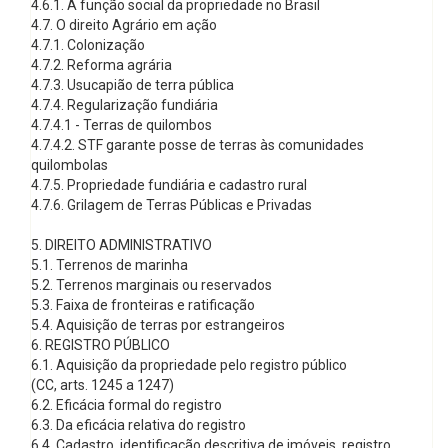
4.6.1. A função social da propriedade no Brasil
4.7. O direito Agrário em ação
4.7.1. Colonização
4.7.2. Reforma agrária
4.7.3. Usucapião de terra pública
4.7.4. Regularização fundiária
4.7.4.1 - Terras de quilombos
4.7.4.2. STF garante posse de terras às comunidades
quilombolas
4.7.5. Propriedade fundiária e cadastro rural
4.7.6. Grilagem de Terras Públicas e Privadas
5. DIREITO ADMINISTRATIVO
5.1. Terrenos de marinha
5.2. Terrenos marginais ou reservados
5.3. Faixa de fronteiras e ratificação
5.4. Aquisição de terras por estrangeiros
6. REGISTRO PÚBLICO
6.1. Aquisição da propriedade pelo registro público
(CC, arts. 1245 a 1247)
6.2. Eficácia formal do registro
6.3. Da eficácia relativa do registro
6.4. Cadastro, identificação descritiva de imóveis, registro