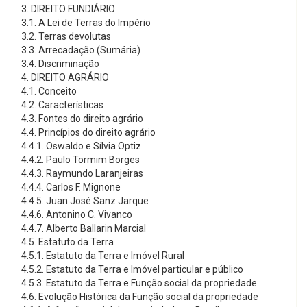
3. DIREITO FUNDIÁRIO
3.1. A Lei de Terras do Império
3.2. Terras devolutas
3.3. Arrecadação (Sumária)
3.4. Discriminação
4. DIREITO AGRÁRIO
4.1. Conceito
4.2. Características
4.3. Fontes do direito agrário
4.4. Princípios do direito agrário
4.4.1. Oswaldo e Sílvia Optiz
4.4.2. Paulo Tormim Borges
4.4.3. Raymundo Laranjeiras
4.4.4. Carlos F. Mignone
4.4.5. Juan José Sanz Jarque
4.4.6. Antonino C. Vivanco
4.4.7. Alberto Ballarin Marcial
4.5. Estatuto da Terra
4.5.1. Estatuto da Terra e Imóvel Rural
4.5.2. Estatuto da Terra e Imóvel particular e público
4.5.3. Estatuto da Terra e Função social da propriedade
4.6. Evolução Histórica da Função social da propriedade