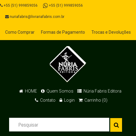
+55 (51) 999859056
+55 (51) 999859056
nuriafabris@livrariafabris.com.br
Como Comprar
Formas de Pagamento
Trocas e Devoluções
HOME
Quem Somos
Núria Fabris Editora
Contato
Login
Carrinho (0)