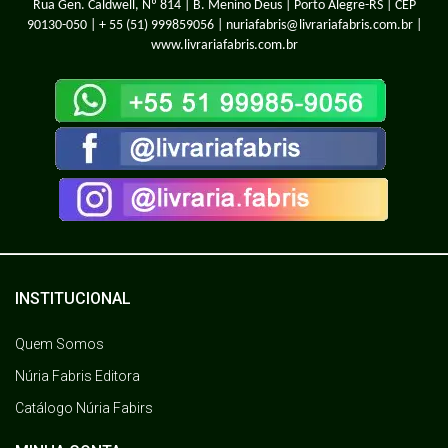
Rua Gen. Caldwell, Nº 814 | B. Menino Deus | Porto Alegre-RS | CEP
90130-050 |
+ 55 (51) 999859056
| nuriafabris@livrariafabris.com.br |
www.livrariafabris.com.br
INSTITUCIONAL
Quem Somos
Núria Fabris Editora
Catálogo Núria Fabirs