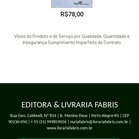
00
R$40,00
r Qualidade, Quantidade e
O que é Voto Distr
perfeito do Contrato
EDITORA & LIVRARIA FABRIS
Rua Gen. Caldwell, Nº 814 | B. Menino Deus | Porto Alegre-RS | CEP
90130-050 |
+ 55 (51) 999859056
| nuriafabris@livrariafabris.com.br |
www.livrariafabris.com.br