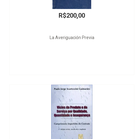
00
R$420,0
n Previa
Responsabilidade Civil 