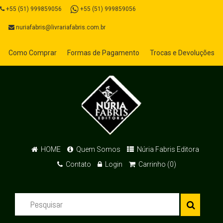
+55 (51) 999859056
+55 (51) 999859056
nuriafabris@livrariafabris.com.br
Como Comprar
Formas de Pagamento
Trocas e Devoluções
HOME
Quem Somos
Núria Fabris Editora
Contato
Login
Carrinho (0)