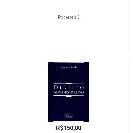
 3
O Herdeiro Dra
00
R$320,0