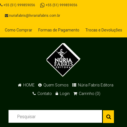
+55 (51) 999859056
+55 (51) 999859056
nuriafabris@livrariafabris.com.br
Como Comprar
Formas de Pagamento
Trocas e Devoluções
HOME
Quem Somos
Núria Fabris Editora
Contato
Login
Carrinho (0)