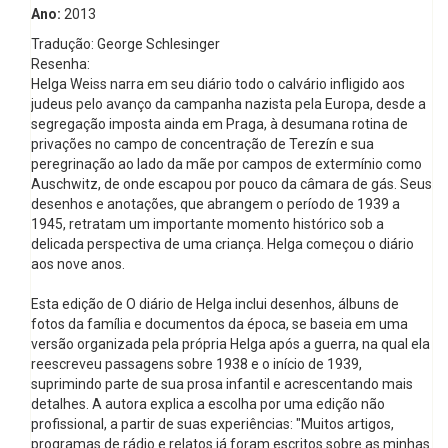
Ano:
2013
Tradução: George Schlesinger
Resenha:
Helga Weiss narra em seu diário todo o calvário infligido aos
judeus pelo avanço da campanha nazista pela Europa, desde a
segregação imposta ainda em Praga, à desumana rotina de
privações no campo de concentração de Terezín e sua
peregrinação ao lado da mãe por campos de extermínio como
Auschwitz, de onde escapou por pouco da câmara de gás. Seus
desenhos e anotações, que abrangem o período de 1939 a
1945, retratam um importante momento histórico sob a
delicada perspectiva de uma criança. Helga começou o diário
aos nove anos.
Esta edição de O diário de Helga inclui desenhos, álbuns de
fotos da família e documentos da época, se baseia em uma
versão organizada pela própria Helga após a guerra, na qual ela
reescreveu passagens sobre 1938 e o início de 1939,
suprimindo parte de sua prosa infantil e acrescentando mais
detalhes. A autora explica a escolha por uma edição não
profissional, a partir de suas experiências: "Muitos artigos,
programas de rádio e relatos já foram escritos sobre as minhas