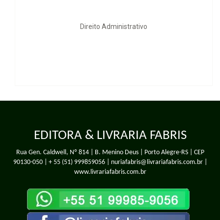
trativo
Derecho Penal de la C
EDITORA & LIVRARIA FABRIS
Rua Gen. Caldwell, Nº 814 | B. Menino Deus | Porto Alegre-RS | CEP
90130-050 |
+ 55 (51) 999859056
| nuriafabris@livrariafabris.com.br |
www.livrariafabris.com.br