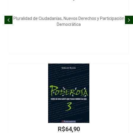
 Derechos y Participación
O Cavaleiro Fan
ca
90
R$145,0