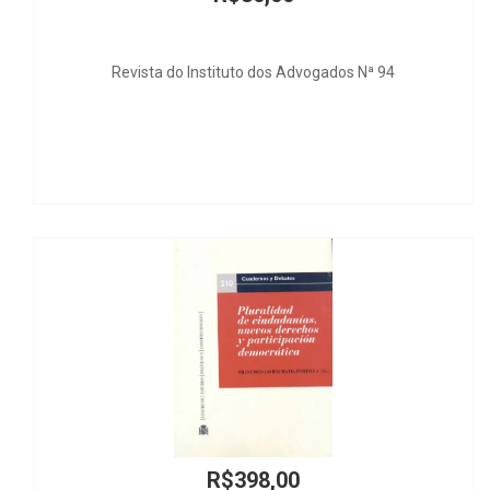
 Advogados Nª 94
Jurídica
00
R$69,90