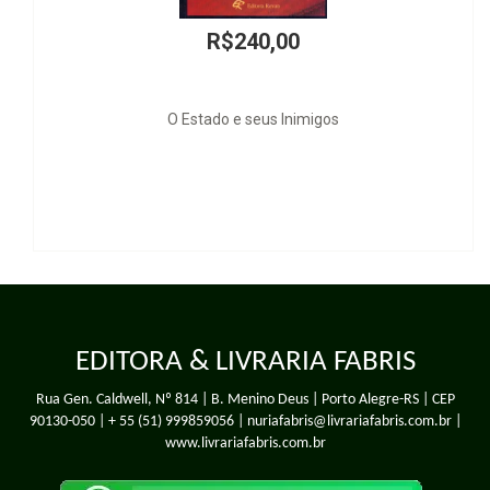
R$240,00
R
do e seus Inimigos
Teoria 
EDITORA & LIVRARIA FABRIS
Rua Gen. Caldwell, Nº 814 | B. Menino Deus | Porto Alegre-RS | CEP
90130-050 |
+ 55 (51) 999859056
| nuriafabris@livrariafabris.com.br |
www.livrariafabris.com.br