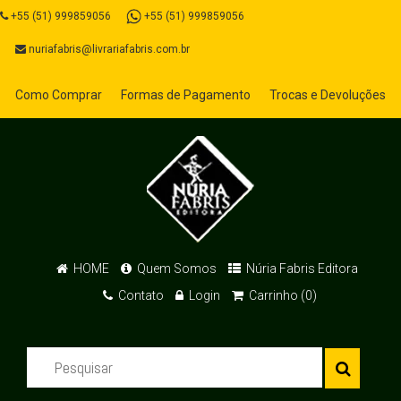
+55 (51) 999859056
+55 (51) 999859056
nuriafabris@livrariafabris.com.br
Como Comprar
Formas de Pagamento
Trocas e Devoluções
HOME
Quem Somos
Núria Fabris Editora
Contato
Login
Carrinho (0)