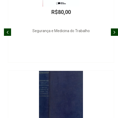
R$80,00
R
e Medicina do Trabalho
Ensino Jurídico, Diá