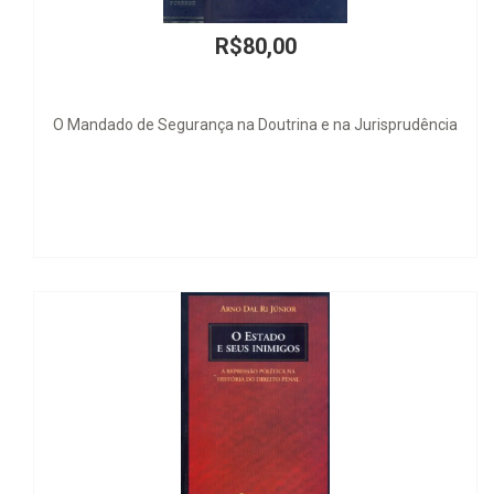
R$80,00
R$
a na Doutrina e na Jurisprudência
Codificazione Trib