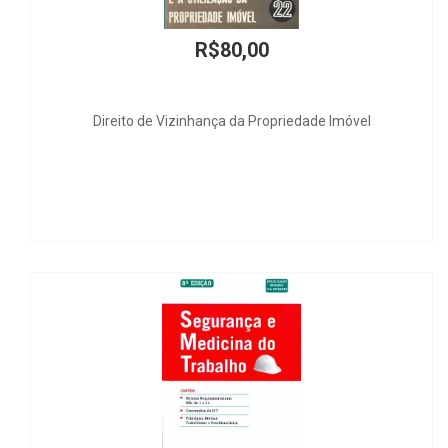
R$80,00
R$
nhança da Propriedade Imóvel
Direito Tributário Di