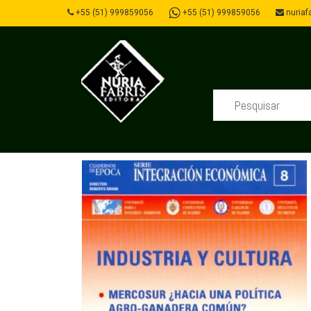
+55 (51) 999859056
+55 (51) 999859056
nuriafa