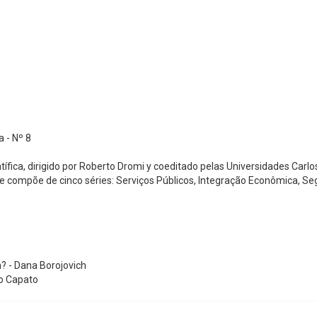
 - Nº 8
ica, dirigido por Roberto Dromi y coeditado pelas Universidades Carlos I
 se compõe de cinco séries: Serviços Públicos, Integração Econômica, 
? - Dana Borojovich
ro Capato