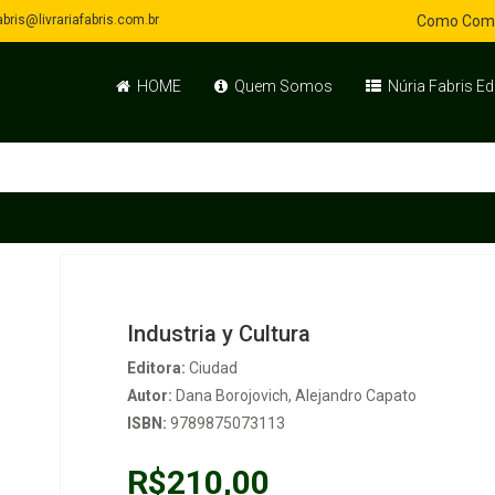
bris@livrariafabris.com.br
Como Com
HOME
Quem Somos
Núria Fabris Ed
Industria y Cultura
Editora:
Ciudad
Autor:
Dana Borojovich, Alejandro Capato
ISBN:
9789875073113
R$210,00