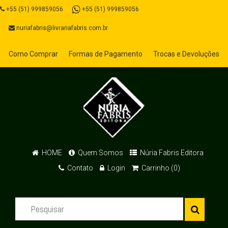
+55 (51) 999859056
+55 (51) 999859056
nuriafabris@livrariafabris.com.br
Como Comprar
Formas de Pagamento
Trocas e Devoluções
HOME
Quem Somos
Núria Fabris Editora
Contato
Login
Carrinho (0)