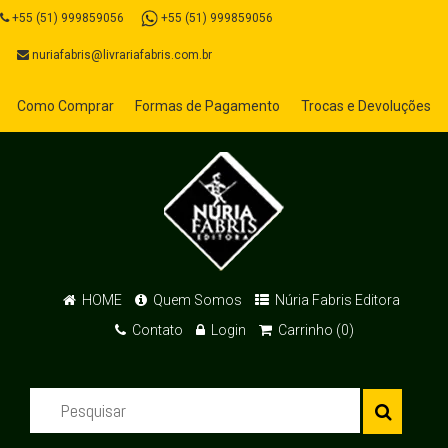
+55 (51) 999859056
+55 (51) 999859056
nuriafabris@livrariafabris.com.br
Como Comprar
Formas de Pagamento
Trocas e Devoluções
HOME
Quem Somos
Núria Fabris Editora
Contato
Login
Carrinho (0)