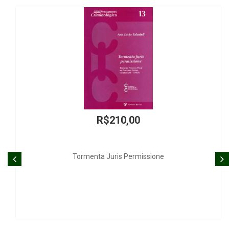
R$
Pena e Mi
R$210,00
a Juris Permissione