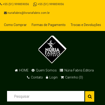
+55 (51) 999859056
+55 (51) 999859056
nuriafabris@livrariafabris.com.br
Como Comprar
Formas de Pagamento
Trocas e Devoluções
HOME
Quem Somos
Núria Fabris Editora
Contato
Login
Carrinho (0)