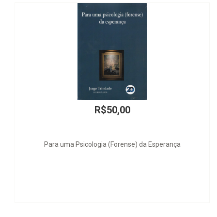
R
Política Criminal 
R$50,00
ogia (Forense) da Esperança