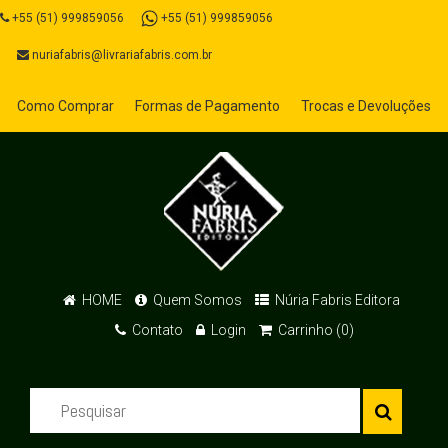
+55 (51) 999859056
+55 (51) 999859056
nuriafabris@livrariafabris.com.br
Como Comprar
Formas de Pagamento
Trocas e Devoluções
HOME
Quem Somos
Núria Fabris Editora
Contato
Login
Carrinho (0)