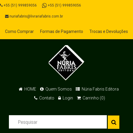
+55 (51) 999859056
+55 (51) 999859056
nuriafabris@livrariafabris.com.br
Como Comprar
Formas de Pagamento
Trocas e Devoluções
HOME
Quem Somos
Núria Fabris Editora
Contato
Login
Carrinho (0)