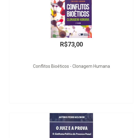
R$73,00
litos Bioéticos - Clonagem Humana
Aut