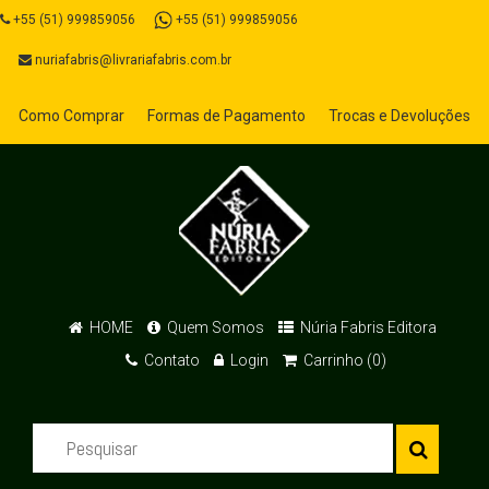
+55 (51) 999859056
+55 (51) 999859056
nuriafabris@livrariafabris.com.br
Como Comprar
Formas de Pagamento
Trocas e Devoluções
HOME
Quem Somos
Núria Fabris Editora
Contato
Login
Carrinho (0)