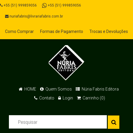
+55 (51) 999859056
+55 (51) 999859056
nuriafabris@livrariafabris.com.br
Como Comprar
Formas de Pagamento
Trocas e Devoluções
HOME
Quem Somos
Núria Fabris Editora
Contato
Login
Carrinho (0)