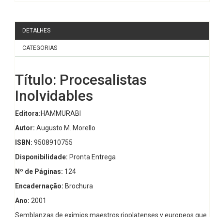
DETALHES
CATEGORIAS
Título: Procesalistas
Inolvidables
Editora:
HAMMURABI
Autor:
Augusto M. Morello
ISBN:
9508910755
Disponibilidade:
Pronta Entrega
Nº de Páginas:
124
Encadernação:
Brochura
Ano:
2001
Semblanzas de eximios maestros rioplatenses y europeos que