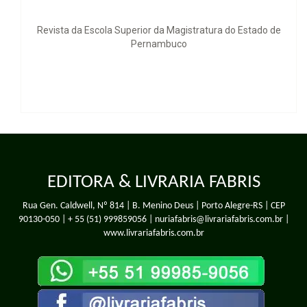
scola Superior da Magistratura do Estado de
Pra
Pernambuco
EDITORA & LIVRARIA FABRIS
Rua Gen. Caldwell, Nº 814 | B. Menino Deus | Porto Alegre-RS | CEP
90130-050 |
+ 55 (51) 999859056
| nuriafabris@livrariafabris.com.br |
www.livrariafabris.com.br