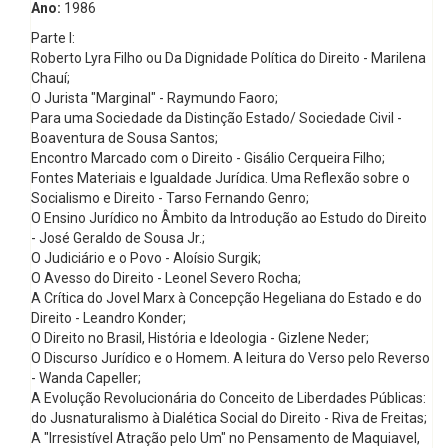
Ano:
1986
Parte I:
Roberto Lyra Filho ou Da Dignidade Política do Direito - Marilena
Chauí;
O Jurista "Marginal" - Raymundo Faoro;
Para uma Sociedade da Distinção Estado/ Sociedade Civil -
Boaventura de Sousa Santos;
Encontro Marcado com o Direito - Gisálio Cerqueira Filho;
Fontes Materiais e Igualdade Jurídica. Uma Reflexão sobre o
Socialismo e Direito - Tarso Fernando Genro;
O Ensino Jurídico no Âmbito da Introdução ao Estudo do Direito
- José Geraldo de Sousa Jr.;
O Judiciário e o Povo - Aloísio Surgik;
O Avesso do Direito - Leonel Severo Rocha;
A Crítica do Jovel Marx à Concepção Hegeliana do Estado e do
Direito - Leandro Konder;
O Direito no Brasil, História e Ideologia - Gizlene Neder;
O Discurso Jurídico e o Homem. A leitura do Verso pelo Reverso
- Wanda Capeller;
A Evolução Revolucionária do Conceito de Liberdades Públicas:
do Jusnaturalismo à Dialética Social do Direito - Riva de Freitas;
A "Irresistível Atração pelo Um" no Pensamento de Maquiavel,