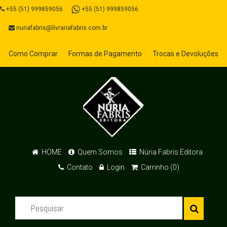
+55 (51) 999859056
+55 (51) 999859056
nuriafabris@livrariafabris.com.br
Como Comprar
Formas de Pagamento
Trocas e Devoluções
HOME
Quem Somos
Núria Fabris Editora
Contato
Login
Carrinho (0)