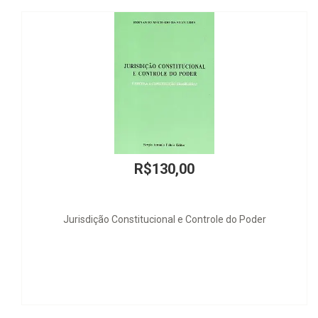
00
R$25,00
e Controle do Poder
MORANGUINHO - UMA NOI