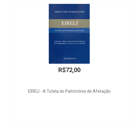
00
R$398,0
imônio de Afetação
Protección Penal de los Derechos