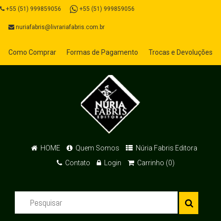
+55 (51) 999859056
+55 (51) 999859056
nuriafabris@livrariafabris.com.br
Como Comprar
Formas de Pagamento
Trocas e Devoluções
HOME
Quem Somos
Núria Fabris Editora
Contato
Login
Carrinho (0)