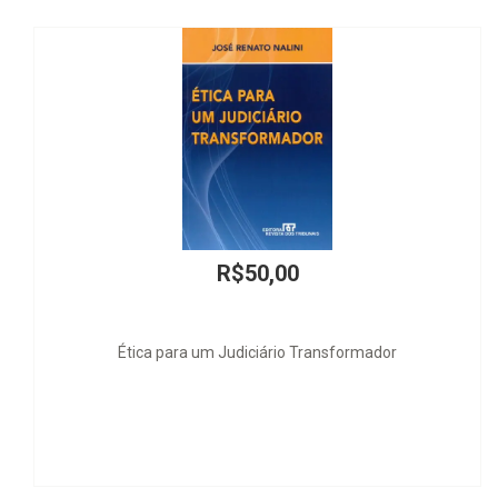
00
R$40,00
io Transformador
Juizados Especiais 