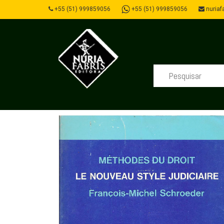
+55 (51) 999859056
+55 (51) 999859056
nuriafa