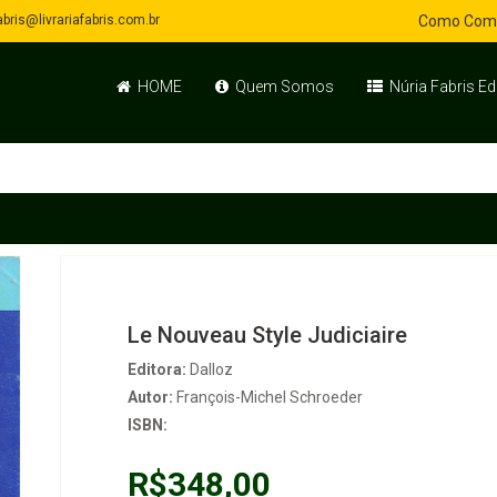
bris@livrariafabris.com.br
Como Com
HOME
Quem Somos
Núria Fabris Ed
Le Nouveau Style Judiciaire
Editora:
Dalloz
Autor:
François-Michel Schroeder
ISBN:
R$348,00