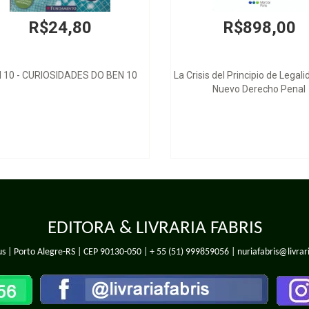
R$24,80
R$898,00
0 - CURIOSIDADES DO BEN 10
La Crisis del Principio de Legalida
Nuevo Derecho Penal
EDITORA & LIVRARIA FABRIS
s | Porto Alegre-RS | CEP 90130-050 |
+ 55 (51) 999859056
| nuriafabris@livrar