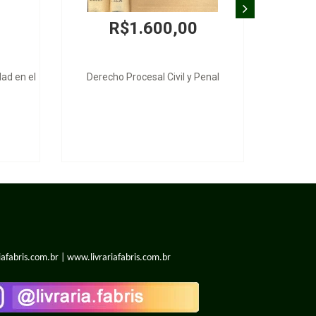
R$1.600,00
d en el
Derecho Procesal Civil y Penal
iafabris.com.br | www.livrariafabris.com.br