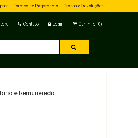
prar
Formas de Pagamento
Trocas e Devoluções
itora
Contato
Login
Carrinho (0)
atório e Remunerado