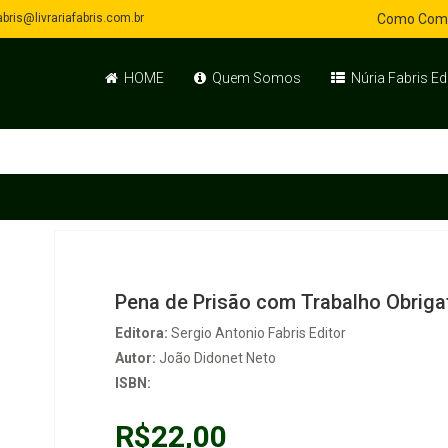
bris@livrariafabris.com.br
Como Com
HOME
Quem Somos
Núria Fabris Ed
Pena de Prisão com Trabalho Obrig
Editora:
Sergio Antonio Fabris Editor
Autor:
João Didonet Neto
ISBN:
R$22,00