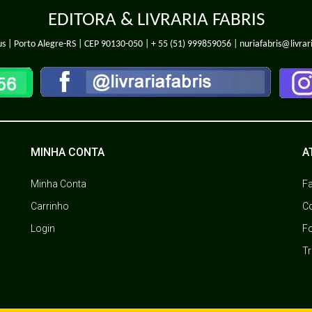
EDITORA & LIVRARIA FABRIS
s | Porto Alegre-RS | CEP 90130-050 |
+ 55 (51) 999859056
| nuriafabris@livrar
MINHA CONTA
A
Minha Conta
F
Carrinho
C
Login
F
T