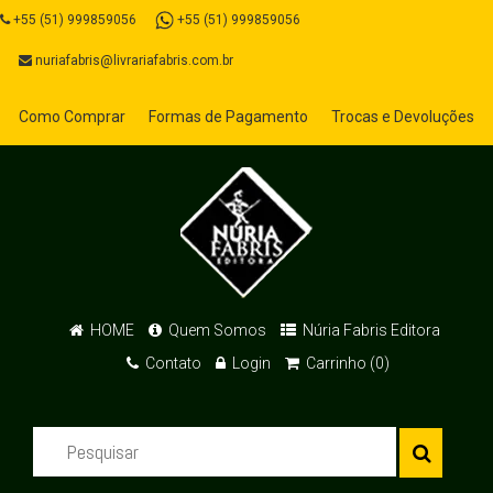
+55 (51) 999859056
+55 (51) 999859056
nuriafabris@livrariafabris.com.br
Como Comprar
Formas de Pagamento
Trocas e Devoluções
HOME
Quem Somos
Núria Fabris Editora
Contato
Login
Carrinho (0)