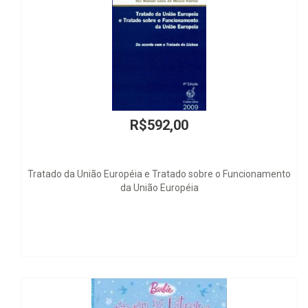
R$592,00
opéia e Tratado sobre o Funcionamento
La C
da União Européia