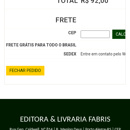
TOTAL
R$ 92,00
FRETE
CEP
CALCU
FRETE GRÁTIS PARA TODO O BRASIL
SEDEX
Entre em contato pelo Wh
FECHAR PEDIDO
EDITORA & LIVRARIA FABRIS
Rua Gen. Caldwell, Nº 814 | B. Menino Deus | Porto Alegre-RS | CEP