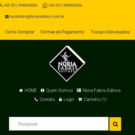
+55 (51) 999859056
+55 (51) 999859056
nuriafabris@livrariafabris.com.br
Como Comprar
Formas de Pagamento
Trocas e Devoluções
HOME
Quem Somos
Núria Fabris Editora
Contato
Login
Carrinho (1)