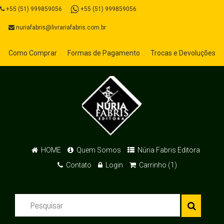
+55 (51) 999859056
+55 (51) 999859056
nuriafabris@livrariafabris.com.br
Como Comprar
Formas de Pagamento
Trocas e Devoluções
HOME
Quem Somos
Núria Fabris Editora
Contato
Login
Carrinho (1)